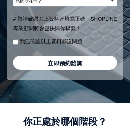
額
(8
的
稱
區
位
所
# 敬請確認以上資料皆填寫正確，SHOPLINE
間
數
在
專業顧問將會盡快與你聯繫！
／
字)
地？
月
我已確認以上資料都沒問題！
/
身
立即預約諮詢
分
證
字
號
(10
位
你正處於哪個階段？
英
數