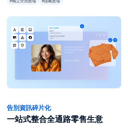
#獨立分潤賣場
#隱藏賣場
告別資訊碎片化
一站式整合全通路零售生意