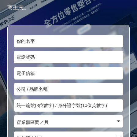
商生意。
你
的
電
名
話
字
電
號
子
碼
公
信
司
箱
統
/
一
品
營
編
牌
業
號
您
名