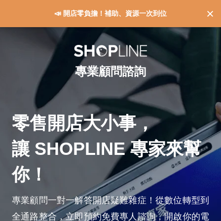
📣 開店零負擔！補助、資源一次到位
專業顧問諮詢
零售開店大小事，
讓 SHOPLINE 專家來幫
你！
專業顧問一對一解答開店疑難雜症！從數位轉型到
全通路整合，立即預約免費專人諮詢，開啟你的電