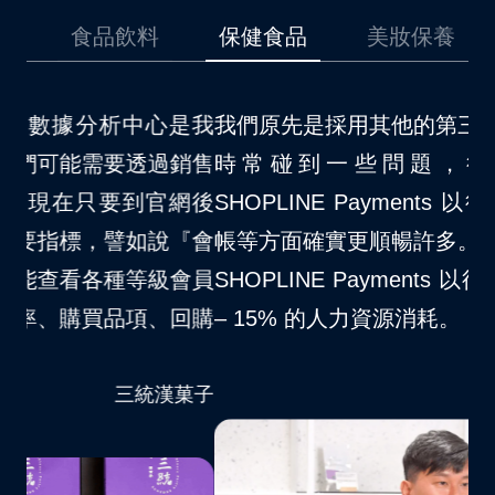
品
食品飲料
保健食品
美妝保養
是我
我們原先是採用其他的第三方金流，在使用上
我
銷售
時常碰到一些問題，後來因為開通了
場
網後
SHOPLINE Payments 以後，對於消費者結
不
『會
帳等方面確實更順暢許多。自從我們品牌導入
S
會員
SHOPLINE Payments 以後，大約節省了 10
夠
回購
– 15% 的人力資源消耗。
客
VITABOX® 維他盒子
菓子