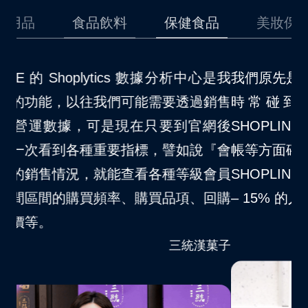
品
食品飲料
保健食品
美妝保養
是我
我們原先是採用其他的第三方金流，在使用上
我
銷售
時常碰到一些問題，後來因為開通了
場
網後
SHOPLINE Payments 以後，對於消費者結
不
『會
帳等方面確實更順暢許多。自從我們品牌導入
S
會員
SHOPLINE Payments 以後，大約節省了 10
夠
回購
– 15% 的人力資源消耗。
客
VITABOX® 維他盒子
菓子