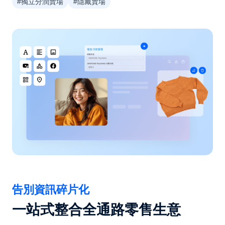
#獨立分潤賣場
#隱藏賣場
告別資訊碎片化
一站式整合全通路零售生意