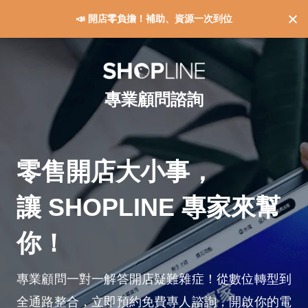
📣 開店零負擔！補助、資源一次到位
專業顧問諮詢
零售開店大小事，
讓 SHOPLINE 專家來幫
你！
專業顧問一對一解答開店疑難雜症！從數位轉型到
全通路整合，立即預約免費專人諮詢，開啟你的電