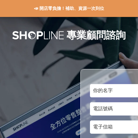
📣 開店零負擔！補助、資源一次到位
專業顧問諮詢
你
的
電
名
話
字
電
號
子
碼