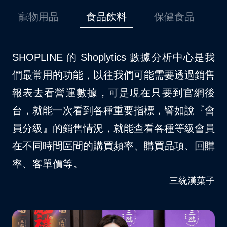
品
食品飲料
保健食品
美妝保養
是我
我們原先是採用其他的第三方金流，在使用上
我
銷售
時常碰到一些問題，後來因為開通了
場
網後
SHOPLINE Payments 以後，對於消費者結
不
『會
帳等方面確實更順暢許多。自從我們品牌導入
S
會員
SHOPLINE Payments 以後，大約節省了 10
夠
回購
– 15% 的人力資源消耗。
客
VITABOX® 維他盒子
菓子