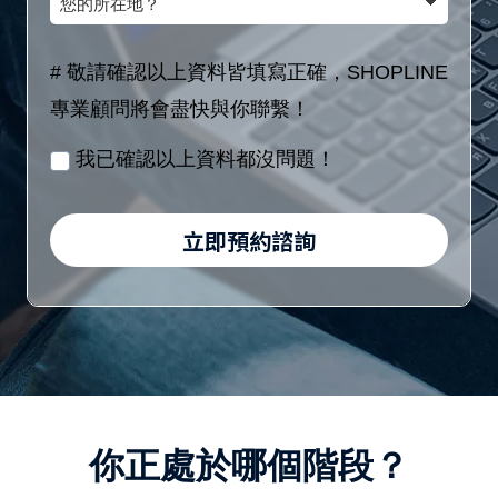
額
(8
的
稱
區
位
所
# 敬請確認以上資料皆填寫正確，SHOPLINE
間
數
在
專業顧問將會盡快與你聯繫！
／
字)
地？
月
我已確認以上資料都沒問題！
/
身
立即預約諮詢
分
證
字
號
(10
位
你正處於哪個階段？
英
數