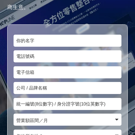
商生意。
你
的
電
名
話
字
電
號
子
碼
公
信
司
箱
統
/
一
品
營
編
牌
業
號
您
名