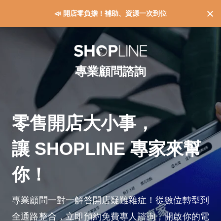
📣 開店零負擔！補助、資源一次到位
專業顧問諮詢
零售開店大小事，
讓 SHOPLINE 專家來幫
你！
專業顧問一對一解答開店疑難雜症！從數位轉型到
全通路整合，立即預約免費專人諮詢，開啟你的電