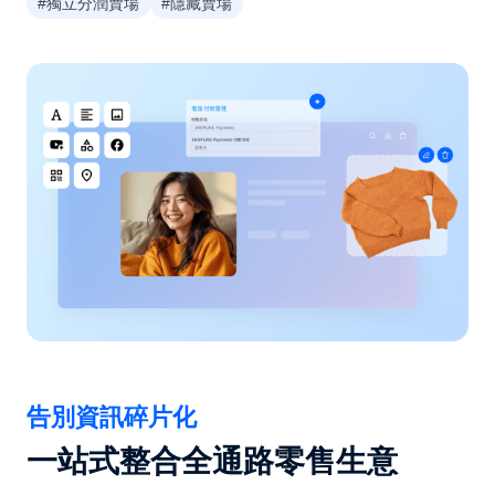
#獨立分潤賣場
#隱藏賣場
告別資訊碎片化
一站式整合全通路零售生意