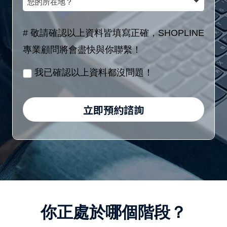
額
(8
的
稱
區
位
所
# 敬請確認以上資料皆填寫正確，SHOPLINE
間
數
在
專業顧問將會盡快與你聯繫！
／
字)
地？
月
我已確認以上資料都沒問題！
/
身
立即預約諮詢
分
證
字
號
(10
位
你正處於哪個階段？
英
數