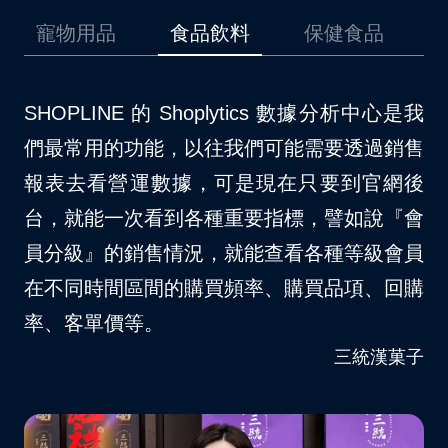
品
食品飲料
保健食品
美妝保養
是我
我們原先是採用其他的第三方金流，在使用上
我
銷售
時常碰到一些問題，後來因為開通了
場
網後
SHOPLINE Payments 以後，對於消費者結
不
『會
帳等方面確實更順暢許多。自從我們品牌導入
S
會員
SHOPLINE Payments 以後，大約節省了 10
夠
回購
– 15% 的人力資源消耗。
客
VITABOX® 維他盒子
菓子