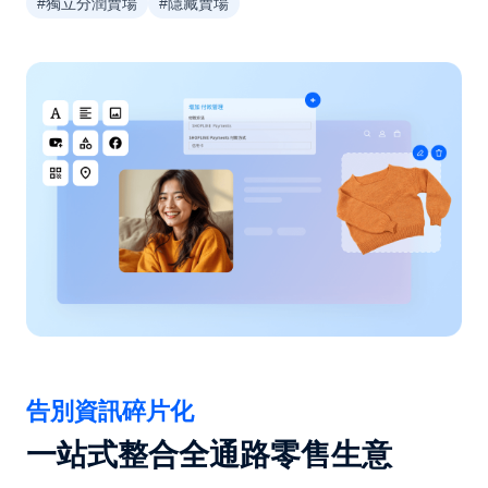
#獨立分潤賣場
#隱藏賣場
告別資訊碎片化
一站式整合全通路零售生意