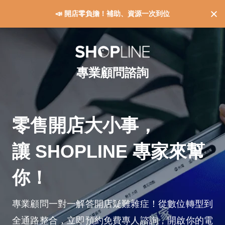
📣 開店零負擔！補助、資源一次到位
專業顧問諮詢
零售開店大小事，
讓 SHOPLINE 專家來幫
你！
專業顧問一對一解答開店疑難雜症！從數位轉型到
全通路整合，立即預約免費專人諮詢，開啟你的電