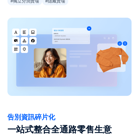
#獨立分潤賣場
#隱藏賣場
告別資訊碎片化
一站式整合全通路零售生意