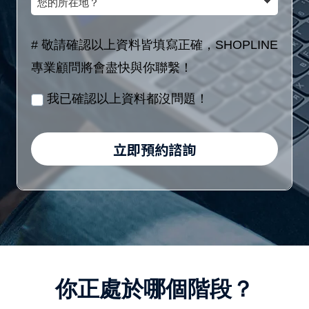
額
(8
的
稱
區
位
所
# 敬請確認以上資料皆填寫正確，SHOPLINE
間
數
在
專業顧問將會盡快與你聯繫！
／
字)
地？
月
我已確認以上資料都沒問題！
/
身
立即預約諮詢
分
證
字
號
(10
位
你正處於哪個階段？
英
數