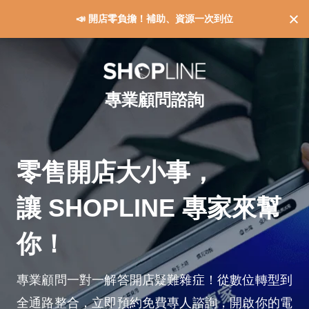
📣 開店零負擔！補助、資源一次到位
專業顧問諮詢
零售開店大小事，
讓 SHOPLINE 專家來幫
你！
專業顧問一對一解答開店疑難雜症！從數位轉型到
全通路整合，立即預約免費專人諮詢，開啟你的電