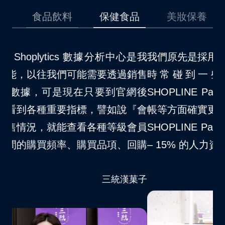
品
食品飲料
保健食品
美妝保養
是我
我們原先是採用其他的第三方金流，在使用上
我
銷售
時常碰到一些問題，後來因為開通了
場
網後
SHOPLINE Payments 以後，對於消費者結
不
『會
帳等方面確實更順暢許多。自從我們品牌導入
S
會員
SHOPLINE Payments 以後，大約節省了 10
夠
回購
– 15% 的人力資源消耗。
客
VITABOX® 維他盒子
菓子