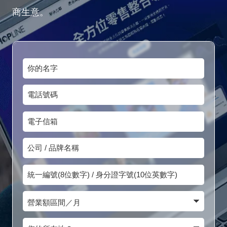
商生意。
你
的
電
名
話
字
電
號
子
碼
公
信
司
箱
統
/
一
品
營
編
牌
業
號
您
名