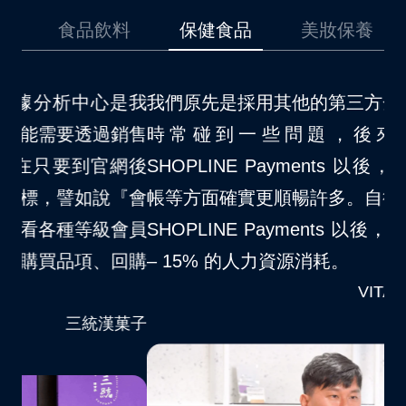
品
食品飲料
保健食品
美妝保養
是我
我們原先是採用其他的第三方金流，在使用上
我
銷售
時常碰到一些問題，後來因為開通了
場
網後
SHOPLINE Payments 以後，對於消費者結
不
『會
帳等方面確實更順暢許多。自從我們品牌導入
S
會員
SHOPLINE Payments 以後，大約節省了 10
夠
回購
– 15% 的人力資源消耗。
客
VITABOX® 維他盒子
菓子