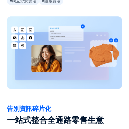
#獨立分潤賣場
#隱藏賣場
告別資訊碎片化
一站式整合全通路零售生意