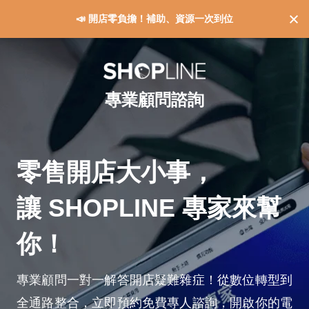
📣 開店零負擔！補助、資源一次到位
專業顧問諮詢
零售開店大小事，
讓 SHOPLINE 專家來幫
你！
專業顧問一對一解答開店疑難雜症！從數位轉型到
全通路整合，立即預約免費專人諮詢，開啟你的電