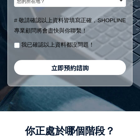
額
(8
的
稱
區
位
所
# 敬請確認以上資料皆填寫正確，SHOPLINE
間
數
在
專業顧問將會盡快與你聯繫！
／
字)
地？
月
我已確認以上資料都沒問題！
/
身
立即預約諮詢
分
證
字
號
(10
位
你正處於哪個階段？
英
數