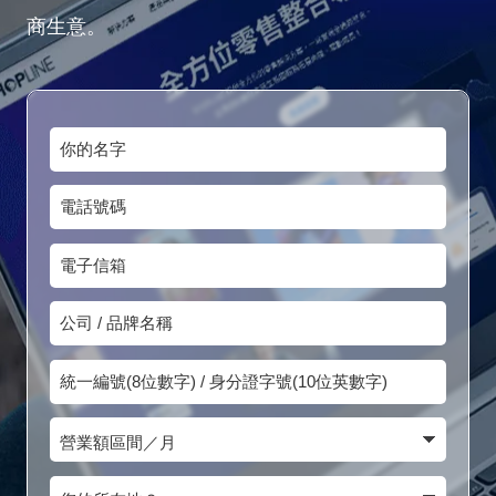
商生意。
你
的
電
名
話
字
電
號
子
碼
公
信
司
箱
統
/
一
品
營
編
牌
業
號
您
名