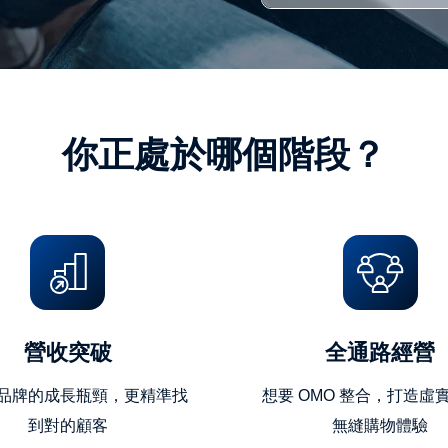
號
(10
位
英
數
你正處於哪個階段？
字)
營收突破
全通路經營
品牌的成長瓶頸，更精準找
想要 OMO 整合，打造虛
到對的顧客
無縫購物體驗