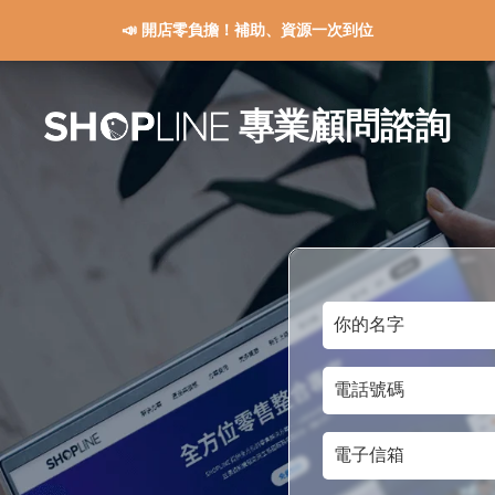
📣 開店零負擔！補助、資源一次到位
專業顧問諮詢
你
的
電
名
話
字
電
號
子
碼