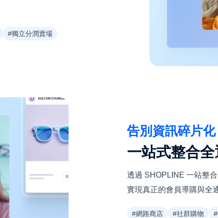
#獨立分潤賣場
告別資訊碎片化
一站式整合全
透過 SHOPLINE 一站
實現真正的會員導購與全
#網路商店
#社群購物