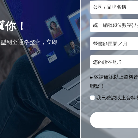
公
信
司
箱
統
/
來幫你！
一
品
營
編
牌
轉型到全通路整合，立即
業
號
名
您
額
(8
稱
的
區
位
所
間
數
# 敬請確認以上資料皆
在
／
字)
聯繫！
地？
月
/
我已確認以上資料
身
分
證
字