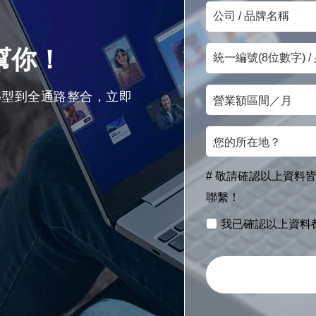
公
信
司
箱
統
/
來幫你！
一
品
營
編
牌
轉型到全通路整合，立即
業
號
名
您
額
(8
稱
的
區
位
所
間
數
# 敬請確認以上資料皆
在
／
字)
聯繫！
地？
月
/
我已確認以上資料
身
分
證
字