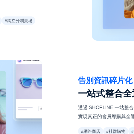
#獨立分潤賣場
告別資訊碎片化
一站式整合全
透過 SHOPLINE 一站
實現真正的會員導購與全
#網路商店
#社群購物