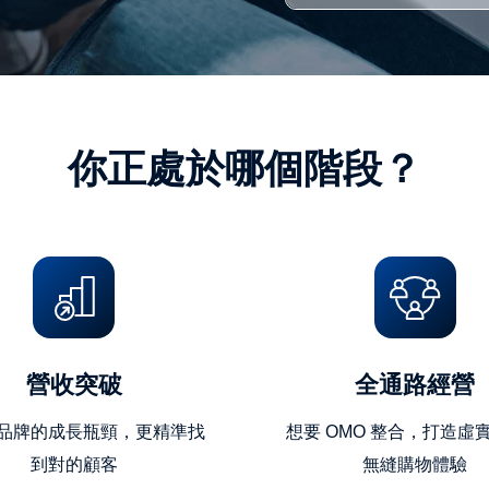
號
(10
位
英
數
你正處於哪個階段？
字)
營收突破
全通路經營
品牌的成長瓶頸，更精準找
想要 OMO 整合，打造虛
到對的顧客
無縫購物體驗