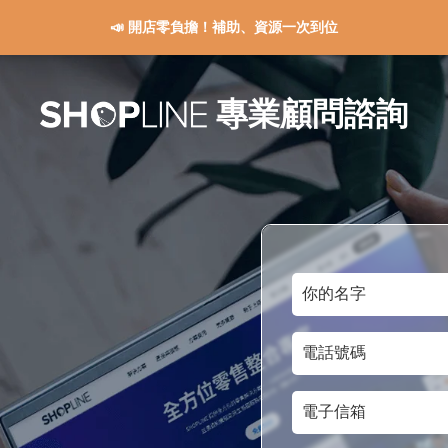
📣 開店零負擔！補助、資源一次到位
專業顧問諮詢
你
的
電
名
話
字
電
號
子
碼