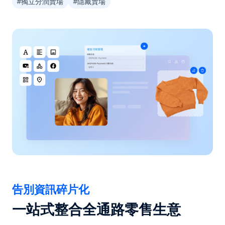
#獨立分潤賣場
#隱藏賣場
告別資訊碎片化
一站式整合全通路零售生意