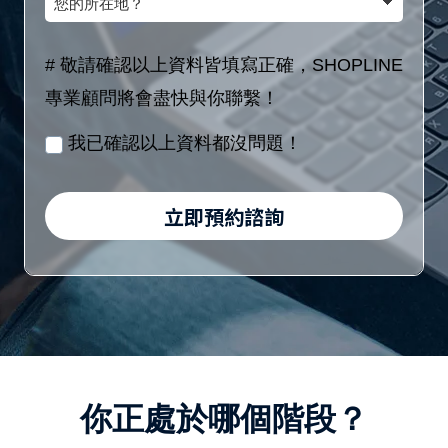
額
(8
的
稱
區
位
所
# 敬請確認以上資料皆填寫正確，SHOPLINE
間
數
在
專業顧問將會盡快與你聯繫！
／
字)
地？
月
我已確認以上資料都沒問題！
/
身
立即預約諮詢
分
證
字
號
(10
位
你正處於哪個階段？
英
數