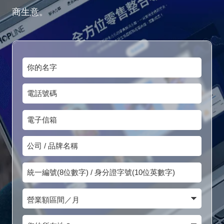
商生意。
你
的
電
名
話
字
電
號
子
碼
公
信
司
箱
統
/
一
品
營
編
牌
業
號
您
名