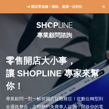
📣 開店零負擔！補助、資源一次到位
專業顧問諮詢
零售開店大小事，
讓 SHOPLINE 專家來幫
你！
專業顧問一對一解答開店疑難雜症！從數位轉型到
全通路整合，立即預約免費專人諮詢，開啟你的電