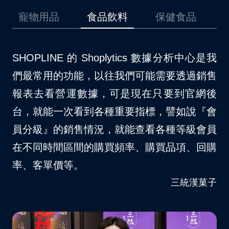
品
食品飲料
保健食品
美妝保養
是我
我們原先是採用其他的第三方金流，在使用上
我
銷售
時常碰到一些問題，後來因為開通了
場
網後
SHOPLINE Payments 以後，對於消費者結
不
『會
帳等方面確實更順暢許多。自從我們品牌導入
S
會員
SHOPLINE Payments 以後，大約節省了 10
夠
回購
– 15% 的人力資源消耗。
客
VITABOX® 維他盒子
菓子