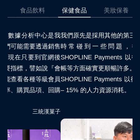
品
食品飲料
保健食品
美妝保養
是我
我們原先是採用其他的第三方金流，在使用上
我
銷售
時常碰到一些問題，後來因為開通了
場
網後
SHOPLINE Payments 以後，對於消費者結
不
『會
帳等方面確實更順暢許多。自從我們品牌導入
S
會員
SHOPLINE Payments 以後，大約節省了 10
夠
回購
– 15% 的人力資源消耗。
客
VITABOX® 維他盒子
菓子