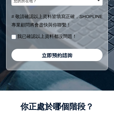
額
(8
的
稱
區
位
所
# 敬請確認以上資料皆填寫正確，SHOPLINE
間
數
在
專業顧問將會盡快與你聯繫！
／
字)
地？
月
我已確認以上資料都沒問題！
/
身
立即預約諮詢
分
證
字
號
(10
位
你正處於哪個階段？
英
數