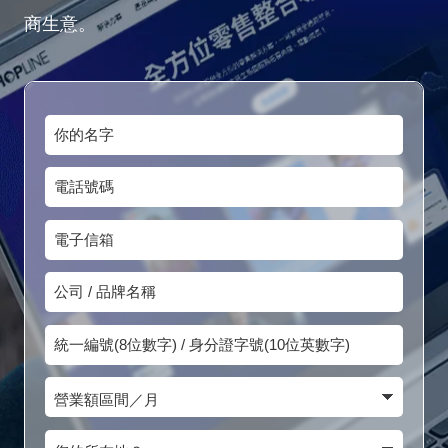
商生意。
你
的
電
名
話
字
電
號
子
碼
公
信
司
箱
統
/
一
品
營
編
牌
業
號
您
名