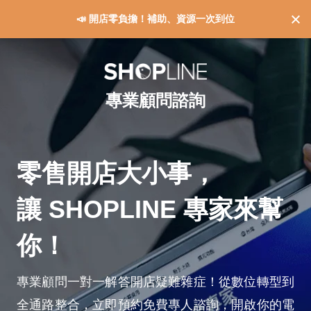
📣 開店零負擔！補助、資源一次到位
專業顧問諮詢
零售開店大小事，
讓 SHOPLINE 專家來幫
你！
專業顧問一對一解答開店疑難雜症！從數位轉型到
全通路整合，立即預約免費專人諮詢，開啟你的電