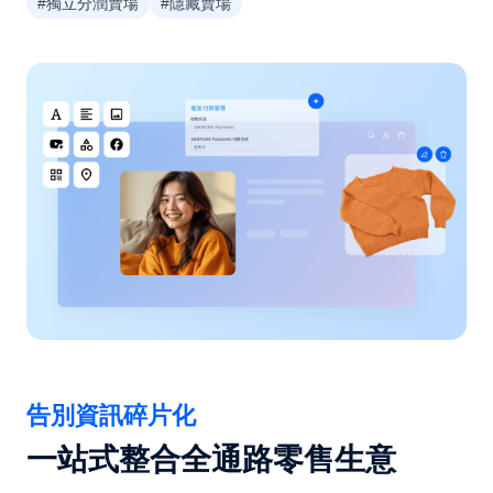
#獨立分潤賣場
#隱藏賣場
告別資訊碎片化
一站式整合全通路零售生意