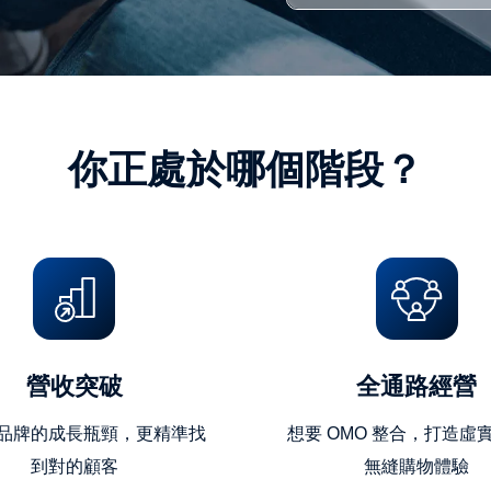
號
(10
位
英
數
你正處於哪個階段？
字)
營收突破
全通路經營
品牌的成長瓶頸，更精準找
想要 OMO 整合，打造虛
到對的顧客
無縫購物體驗