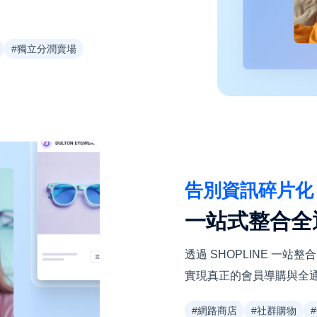
#獨立分潤賣場
告別資訊碎片化
一站式整合全
透過 SHOPLINE 一站
實現真正的會員導購與全
#網路商店
#社群購物