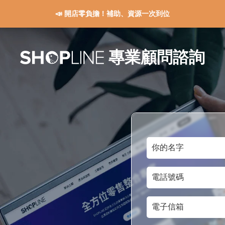
📣 開店零負擔！補助、資源一次到位
專業顧問諮詢
你
的
電
名
話
字
電
號
子
碼