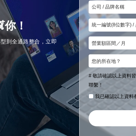
公
信
司
箱
統
/
來幫你！
一
品
營
編
牌
轉型到全通路整合，立即
業
號
名
您
額
(8
稱
的
區
位
所
間
數
# 敬請確認以上資料皆
在
／
字)
聯繫！
地？
月
/
我已確認以上資料
身
分
證
字