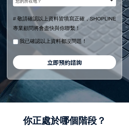
額
(8
的
稱
區
位
所
# 敬請確認以上資料皆填寫正確，SHOPLINE
間
數
在
專業顧問將會盡快與你聯繫！
／
字)
地？
月
我已確認以上資料都沒問題！
/
身
立即預約諮詢
分
證
字
號
(10
位
你正處於哪個階段？
英
數