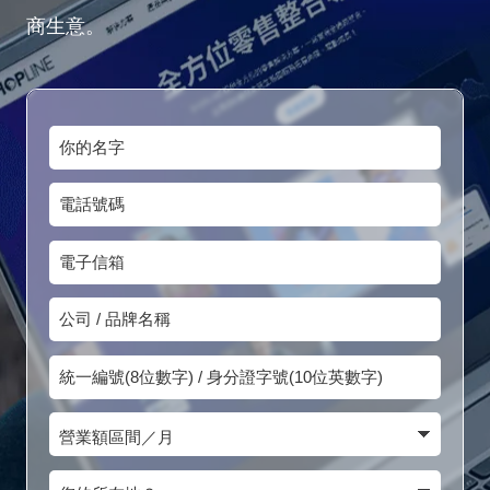
商生意。
你
的
電
名
話
字
電
號
子
碼
公
信
司
箱
統
/
一
品
營
編
牌
業
號
您
名