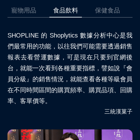
品
食品飲料
保健食品
美妝保養
是我
我們原先是採用其他的第三方金流，在使用上
我
銷售
時常碰到一些問題，後來因為開通了
場
網後
SHOPLINE Payments 以後，對於消費者結
不
『會
帳等方面確實更順暢許多。自從我們品牌導入
S
會員
SHOPLINE Payments 以後，大約節省了 10
夠
回購
– 15% 的人力資源消耗。
客
VITABOX® 維他盒子
菓子