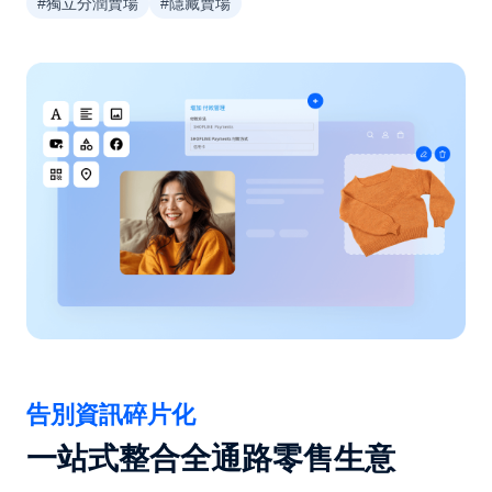
#獨立分潤賣場
#隱藏賣場
告別資訊碎片化
一站式整合全通路零售生意