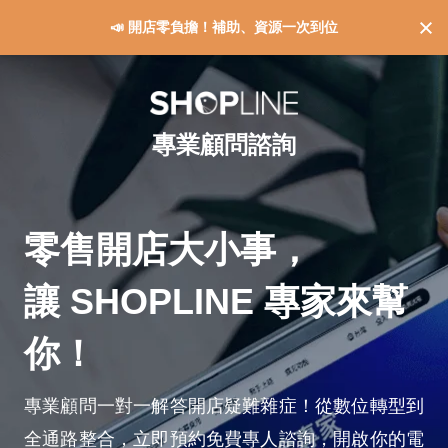
📣 開店零負擔！補助、資源一次到位
專業顧問諮詢
零售開店大小事，
讓 SHOPLINE 專家來幫
你！
專業顧問一對一解答開店疑難雜症！從數位轉型到
全通路整合，立即預約免費專人諮詢，開啟你的電