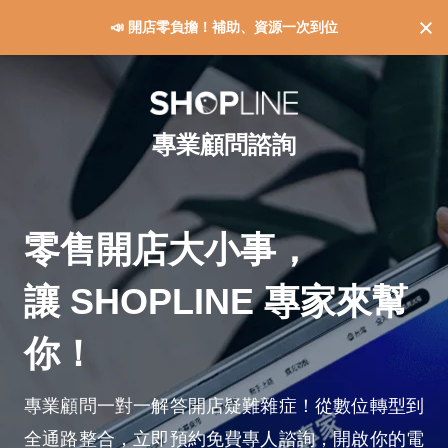
📣 開店零負擔！補助、資源一次到位
專業顧問諮詢
零售開店大小事，
讓 SHOPLINE 專家來幫
你！
專業顧問一對一解答開店疑難雜症！從數位轉型到
全通路整合，立即預約免費專人諮詢，開啟你的電