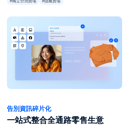
#獨立分潤賣場
#隱藏賣場
告別資訊碎片化
一站式整合全通路零售生意