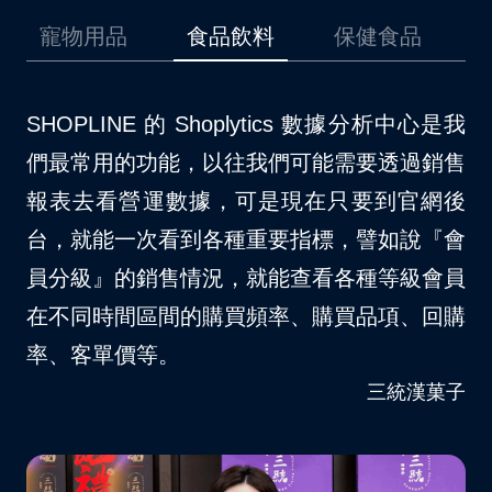
品
食品飲料
保健食品
美妝保養
是我
我們原先是採用其他的第三方金流，在使用上
我
銷售
時常碰到一些問題，後來因為開通了
場
網後
SHOPLINE Payments 以後，對於消費者結
不
『會
帳等方面確實更順暢許多。自從我們品牌導入
S
會員
SHOPLINE Payments 以後，大約節省了 10
夠
回購
– 15% 的人力資源消耗。
客
VITABOX® 維他盒子
菓子