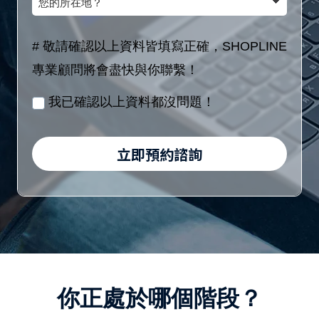
額
(8
的
稱
區
位
所
# 敬請確認以上資料皆填寫正確，SHOPLINE
間
數
在
專業顧問將會盡快與你聯繫！
／
字)
地？
月
我已確認以上資料都沒問題！
/
身
立即預約諮詢
分
證
字
號
(10
位
你正處於哪個階段？
英
數