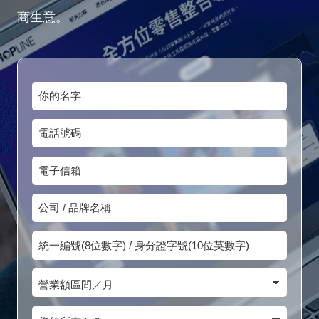
商生意。
你
的
電
名
話
字
電
號
子
碼
公
信
司
箱
統
/
一
品
營
編
牌
業
號
您
名