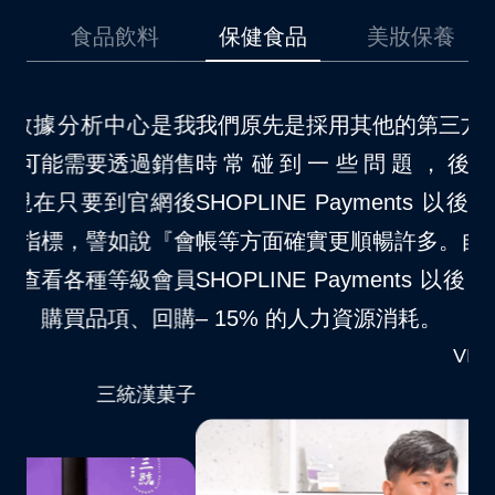
品
食品飲料
保健食品
美妝保養
是我
我們原先是採用其他的第三方金流，在使用上
我
銷售
時常碰到一些問題，後來因為開通了
場
網後
SHOPLINE Payments 以後，對於消費者結
不
『會
帳等方面確實更順暢許多。自從我們品牌導入
S
會員
SHOPLINE Payments 以後，大約節省了 10
夠
回購
– 15% 的人力資源消耗。
客
VITABOX® 維他盒子
菓子