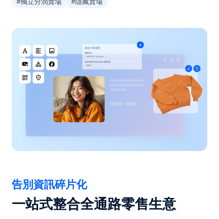
#獨立分潤賣場
#隱藏賣場
告別資訊碎片化
一站式整合全通路零售生意