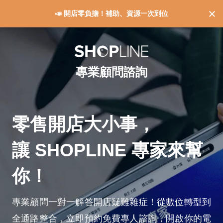
📣 開店零負擔！補助、資源一次到位
專業顧問諮詢
零售開店大小事，
讓 SHOPLINE 專家來幫
你！
專業顧問一對一解答開店疑難雜症！從數位轉型到
全通路整合，立即預約免費專人諮詢，開啟你的電