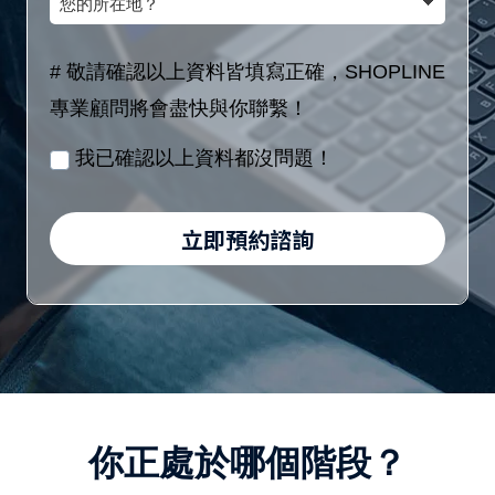
額
(8
的
稱
區
位
所
# 敬請確認以上資料皆填寫正確，SHOPLINE
間
數
在
專業顧問將會盡快與你聯繫！
／
字)
地？
月
我已確認以上資料都沒問題！
/
身
立即預約諮詢
分
證
字
號
(10
位
你正處於哪個階段？
英
數