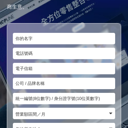
商生意。
你
的
電
名
話
字
電
號
子
碼
公
信
司
箱
統
/
一
品
營
編
牌
業
號
您
名