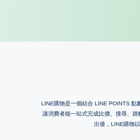
LINE購物是一個結合 LINE PO
讓消費者能一站式完成比價、搜尋、跳轉至品
出後，LINE購