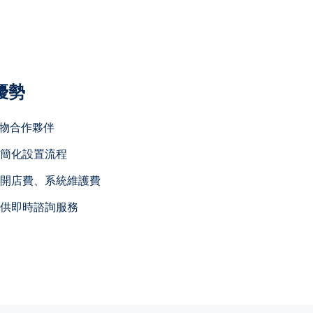
務優勢
E購物合作夥伴
簡化設置流程
開店費、系統維護費
供即時諮詢服務