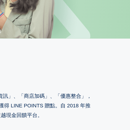
購物資訊」、「商店加碼」、「優惠整合」，
E POINTS 贈點。自 2018 年推
超越現金回饋平台。