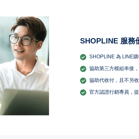
SHOPLINE 服
SHOPLINE 為 LIN
協助第三方模組串接，
協助代收付，且不另收
官方認證行銷專員，提